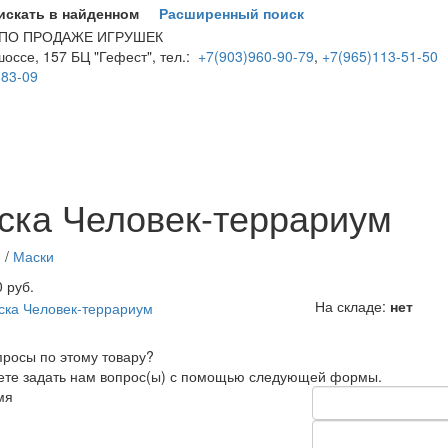
искать в найденном
Расширенный поиск
 ПО ПРОДАЖЕ ИГРУШЕК
оссе, 157 БЦ "Гефест", тел.:
+7(903)960-90-79
,
+7(965)113-51-50
-83-09
еловек-террариум
http://parkservis.ru/data/small/02303.jpg
http://p
ска Человек-террариум
я
/
Маски
0 руб.
На складе:
нет
просы по этому товару?
те задать нам вопрос(ы) с помощью следующей формы.
мя