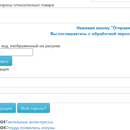
просы относительно товара
Нажимая кнопку "Отправи
Вы соглашаетесь с обработкой перс
 код, изображенный на рисунке
вить
ация
трация
Мой пароль?
и
024
Тактильные антистрессы
024
Откуда появились клоуны