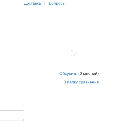
Доставка
|
Вопросы
Next
arkservis.ru/product_1084.html
5
1
1999
USD
In stock
Обсудить
(0 мнений)
В папку сравнения