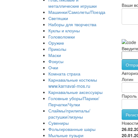
Ваши во
металлические игрушки
Машинки/Самолеты/Поезда
Светяшки
Наборы для творчества
Куклы и клоуны
Головоломки
Оружие
Введите
Приколы
Маски
Фокусы
Отпра
Очки
Авториз
Комната страха
Логин
Карнавальные костюмы
www.karnaval-mos.ru
Карнавальные аксессуары
Пароль
Головные уборы/Парики/
Перчатки/Чулки
Слаймы/прилипалы/
Регис
растушки/лизуны
Сувениры
Новост
Фольгированные шары
26.02.2
Мыльные пузыри
20.01.2