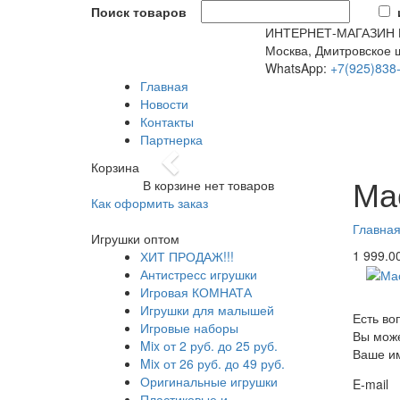
Поиск товаров
ИНТЕРНЕТ-МАГАЗИН
Москва, Дмитровское ш
WhatsApp:
+7(925)838
Главная
Новости
Контакты
Партнерка
Previous
Корзина
Маска Ч
Ма
В корзине нет товаров
New
Как оформить заказ
Главна
Игрушки оптом
1 999.0
ХИТ ПРОДАЖ!!!
Антистресс игрушки
Игровая КОМНАТА
Игрушки для малышей
Есть во
Игровые наборы
Вы може
Mix от 2 руб. до 25 руб.
Ваше и
Mix от 26 руб. до 49 руб.
Оригинальные игрушки
E-mail
Пластиковые и