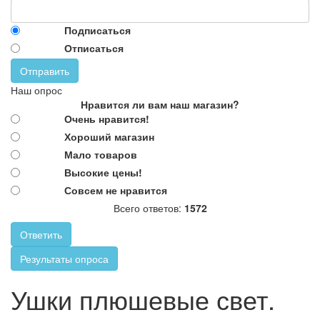
Подписаться
Отписаться
Отправить
Наш опрос
Нравится ли вам наш магазин?
Очень нравится!
Хороший магазин
Мало товаров
Высокие цены!
Совсем не нравится
Всего ответов:
1572
Ответить
Результаты опроса
Ушки плюшевые свет.
Плюшевые светящиеся ушки,
Ушки плюшевые свет.
изготовленные из искусственного меха, носятся на ободке,
имеют разные режимы свечения. Батарейка AG 13