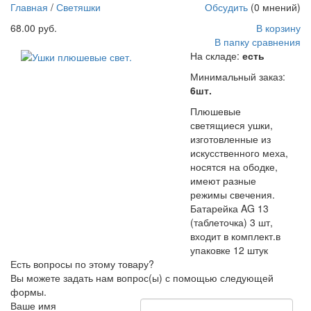
(таблеточка) 3 шт, входит в комплект.в упаковке 12 штук
Главная
/
Светяшки
Обсудить
(0 мнений)
http://parkservis.ru/data/small/41076.jpg
68.00 руб.
В корзину
http://parkservis.ru/product_1414.html
5
1
68
USD
In stock
New
В папку сравнения
На складе:
есть
Минимальный заказ:
6шт.
Плюшевые
светящиеся ушки,
изготовленные из
искусственного меха,
носятся на ободке,
имеют разные
режимы свечения.
Батарейка AG 13
(таблеточка) 3 шт,
входит в комплект.в
упаковке 12 штук
Есть вопросы по этому товару?
Вы можете задать нам вопрос(ы) с помощью следующей
формы.
Ваше имя