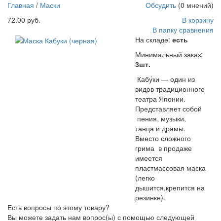
пластмассовая маска (легко дышится,крепится на резинке).
Главная
/
Маски
Обсудить
(0 мнений)
http://parkservis.ru/data/small/41596.jpg
72.00 руб.
В корзину
http://parkservis.ru/product_2107.html
5
1
72
USD
In stock
New
В папку сравнения
На складе:
есть
Минимальный заказ:
3шт.
Кабу́ки — один из
видов традиционного
театра Японии.
Представляет собой
пения, музыки,
танца и драмы.
Вместо сложного
грима в продаже
имеется
пластмассовая маска
(легко
дышится,крепится на
резинке).
Есть вопросы по этому товару?
Вы можете задать нам вопрос(ы) с помощью следующей