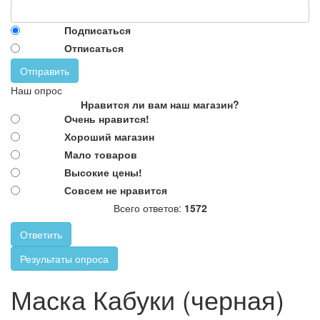
Подписаться
Отписаться
Отправить
Наш опрос
Нравится ли вам наш магазин?
Очень нравится!
Хороший магазин
Мало товаров
Высокие цены!
Совсем не нравится
Всего ответов:
1572
Ответить
Результаты опроса
Маска Кабуки (черная)
Кабу́ки — один из видов традиционного
Маска Кабуки (черная)
театра Японии. Представляет собой пения, музыки, танца и
драмы. Вместо сложного грима в продаже имеется