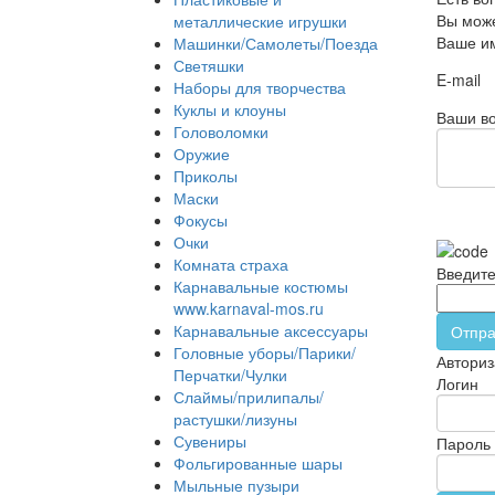
Вы може
металлические игрушки
Ваше и
Машинки/Самолеты/Поезда
Светяшки
E-mail
Наборы для творчества
Куклы и клоуны
Ваши во
Головоломки
Оружие
Приколы
Маски
Фокусы
Очки
Комната страха
Введите
Карнавальные костюмы
www.karnaval-mos.ru
Карнавальные аксессуары
Отпра
Головные уборы/Парики/
Авториз
Перчатки/Чулки
Логин
Слаймы/прилипалы/
растушки/лизуны
Сувениры
Пароль
Фольгированные шары
Мыльные пузыри