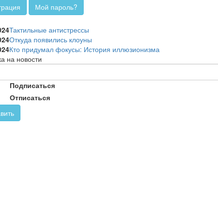
трация
Мой пароль?
и
024
Тактильные антистрессы
024
Откуда появились клоуны
024
Кто придумал фокусы: История иллюзионизма
а на новости
Подписаться
Отписаться
вить