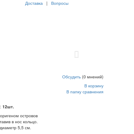
Доставка
|
Вопросы
Next
ив в нос кольцо. Кольцо разъемное, диаметр 5,5
.html
5
1
29
USD
In stock
New
Обсудить
(0 мнений)
В корзину
В папку сравнения
:
12шт.
оригеном островов
авив в нос кольцо.
диаметр 5,5 см.