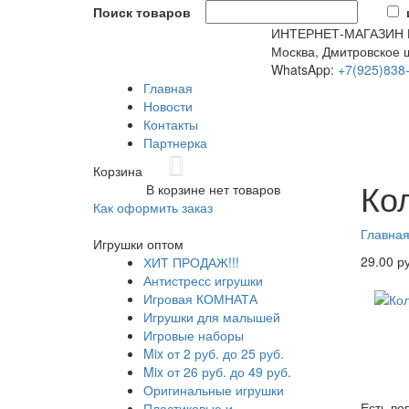
Поиск товаров
ИНТЕРНЕТ-МАГАЗИН
Москва, Дмитровское ш
WhatsApp:
+7(925)838
Главная
Новости
Контакты
Партнерка
Previous
Корзина
Кольцо 
Ко
В корзине нет товаров
см.
htt
Как оформить заказ
Главна
Игрушки оптом
29.00 р
ХИТ ПРОДАЖ!!!
Антистресс игрушки
Игровая КОМНАТА
Игрушки для малышей
Игровые наборы
Mix от 2 руб. до 25 руб.
Mix от 26 руб. до 49 руб.
Оригинальные игрушки
Есть во
Пластиковые и