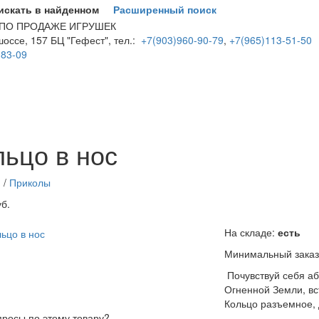
искать в найденном
Расширенный поиск
 ПО ПРОДАЖЕ ИГРУШЕК
оссе, 157 БЦ "Гефест", тел.:
+7(903)960-90-79
,
+7(965)113-51-50
-83-09
в нос
Почувствуй себя аборигеном островов Огненной Земли, встав
льцо в нос
p://parkservis.ru/data/small/44039.jpg
http://parkservis.ru/product_2382
я
/
Приколы
уб.
На складе:
есть
Минимальный заказ
Почувствуй себя аб
Огненной Земли, вст
Кольцо разъемное, 
просы по этому товару?