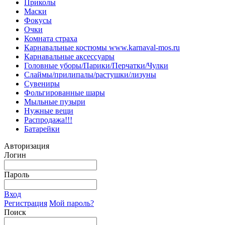
Приколы
Маски
Фокусы
Очки
Комната страха
Карнавальные костюмы www.karnaval-mos.ru
Карнавальные аксессуары
Головные уборы/Парики/Перчатки/Чулки
Слаймы/прилипалы/растушки/лизуны
Сувениры
Фольгированные шары
Мыльные пузыри
Нужные вещи
Распродажа!!!
Батарейки
Авторизация
Логин
Пароль
Вход
Регистрация
Мой пароль?
Поиск