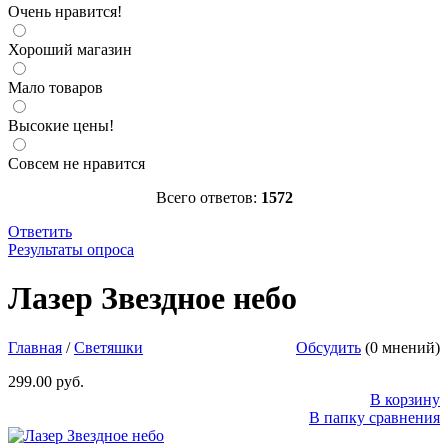
Очень нравится!
Хороший магазин
Мало товаров
Высокие цены!
Совсем не нравится
Всего ответов:
1572
Ответить
Результаты опроса
Лазер Звездное небо
- см. Видео -
http://parkservis.ru/data/small/87202.jpg
Лазер Звездное небо
http://parkservis.ru/product_2555.html
5
1
299
USD
In stock
New
Главная
/
Светяшки
Обсудить
(0 мнений)
299.00 руб.
В корзину
В папку сравнения