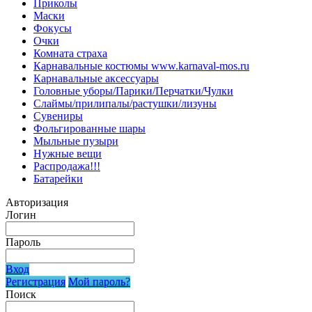
Приколы
Маски
Фокусы
Очки
Комната страха
Карнавальные костюмы www.karnaval-mos.ru
Карнавальные аксессуары
Головные уборы/Парики/Перчатки/Чулки
Слаймы/прилипалы/растушки/лизуны
Сувениры
Фольгированные шары
Мыльные пузыри
Нужные вещи
Распродажа!!!
Батарейки
Авторизация
Логин
Пароль
Вход
Регистрация
Мой пароль?
Поиск