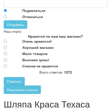
Подписаться
Отписаться
Отправить
Наш опрос
Нравится ли вам наш магазин?
Очень нравится!
Хороший магазин
Мало товаров
Высокие цены!
Совсем не нравится
Всего ответов:
1572
Ответить
Результаты опроса
Шляпа Краса Техаса
В наличии имеются шляпы красного
Шляпа Краса Техаса
цвета.
http://parkservis.ru/data/small/18359.jpg
http://parkservis.ru/product_3722.html
5
1
127
USD
In stock
New