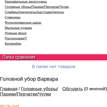
Карнавальные аксессуары
Головные уборы/Парики/Перчатки/Чулки
Слаймы/прилипалы/растушки/лизуны
Сувениры
Фольгированные шары
Мыльные пузыри
Нужные вещи
Распродажа!!!
Батарейки
Папка сравнения
В папке нет товаров
Головной убор Варвара
Головной убор Варвара
http://parkservis.ru/data/small/20303.jpg
Главная
/
Головные уборы/
Обсудить
(0 мнений)
http://parkservis.ru/product_3728.html
5
1
88
USD
Парики/Перчатки/Чулки
In stock
New
88.00 руб.