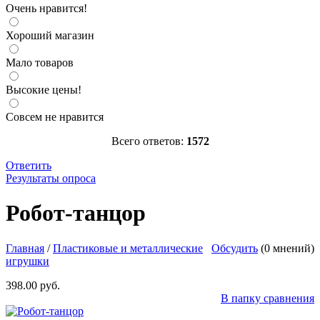
Очень нравится!
Хороший магазин
Мало товаров
Высокие цены!
Совсем не нравится
Всего ответов:
1572
Ответить
Результаты опроса
Робот-танцор
- см.Видео - Пластиковый свето-звуковой робот
на батарейках. Высота 21см. Батарейки АА (пальчиковые) 3
Робот-танцор
шт, не входят в комплект.
http://parkservis.ru/data/small/72419.jpg
http://parkservis.ru/product_3998.html
5
1
398
USD
In stock
New
Главная
/
Пластиковые и металлические
Обсудить
(0 мнений)
игрушки
398.00 руб.
В папку сравнения