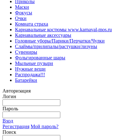
Приколы
Маски
Фокусы
Очки
Комната страха
Карнавальные костюмы www.karnaval-mos.ru
Карнавальные аксессуары
Головные уборы/Парики/Перчатки/Чулки
Слаймы/прилипалы/растушки/лизуны
Сувениры
Фольгированные шары
Мыльные пузыри
Нужные вещи
Распродажа!!!
Батарейки
Авторизация
Логин
Пароль
Вход
Регистрация
Мой пароль?
Поиск