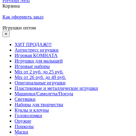
Previous
Next
Корзина
Как оформить заказ
Игрушки оптом
≡
ХИТ ПРОДАЖ!!!
Антистресс игрушки
Игровая КОМНАТА
Игрушки для малышей
Игровые наборы
Mix от 2 руб. до 25 руб.
Mix от 26 руб. до 49 руб.
Оригинальные игрушки
Пластиковые и металлические игрушки
Машинки/Самолеты/Поезда
Светяшки
Наборы для творчества
Куклы и клоуны
Головоломки
Оружие
Приколы
Маски