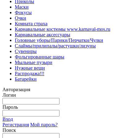
Приколы
Маски
Фокусы
Очки
Комната страха
Карнавальные костюмы www.karnaval-mos.ru
Карнавальные аксессуары
Головные уборы/Парики/Перчатки/Чулки
Слаймы/прилипалы/растушки/лизуны
Сувениры
Фольгированные шары
Мыльные пузыри
Нужные вещи
Распродажа!!!
Батарейки
Авторизация
Логин
Пароль
Вход
Регистрация
Мой пароль?
Поиск