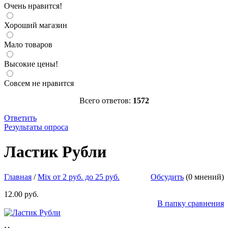
Очень нравится!
Хороший магазин
Мало товаров
Высокие цены!
Совсем не нравится
Всего ответов:
1572
Ответить
Результаты опроса
Ластик Рубли
Канцелярские принадлежности для детишек
идут в ногу со временем. Такой вот ластик может помочь
Ластик Рубли
ребенку плавно перейти из детства во взрослую жизнь.
Размер:6,8см *3см
http://parkservis.ru/data/small/21559.jpg
http://parkservis.ru/product_4130.html
5
1
12
USD
In stock
New
Главная
/
Mix от 2 руб. до 25 руб.
Обсудить
(0 мнений)
12.00 руб.
В папку сравнения