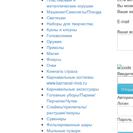
Вы може
металлические игрушки
Ваше и
Машинки/Самолеты/Поезда
Светяшки
E-mail
Наборы для творчества
Куклы и клоуны
Ваши во
Головоломки
Оружие
Приколы
Маски
Фокусы
Очки
Комната страха
Введите
Карнавальные костюмы
www.karnaval-mos.ru
Карнавальные аксессуары
Отпра
Головные уборы/Парики/
Авториз
Перчатки/Чулки
Логин
Слаймы/прилипалы/
растушки/лизуны
Сувениры
Пароль
Фольгированные шары
Мыльные пузыри