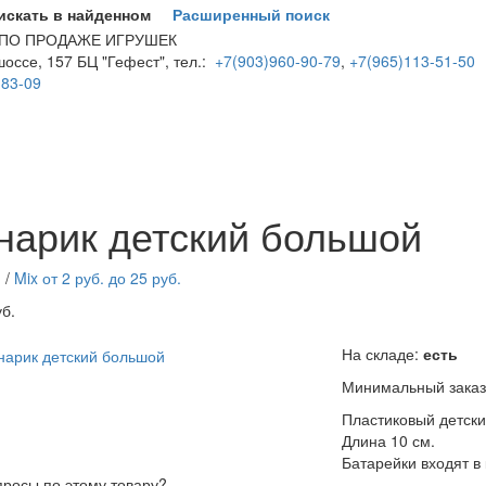
искать в найденном
Расширенный поиск
 ПО ПРОДАЖЕ ИГРУШЕК
оссе, 157 БЦ "Гефест", тел.:
+7(903)960-90-79
,
+7(965)113-51-50
-83-09
 детский большой
Пластиковый детский фонарик. Длина 10 см. Ба
нарик детский большой
arkservis.ru/data/small/70114.jpg
http://parkservis.ru/product_4198.html
я
/
Mix от 2 руб. до 25 руб.
уб.
На складе:
есть
Минимальный заказ
Пластиковый детски
Длина 10 см.
Батарейки входят в
просы по этому товару?