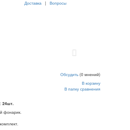
Доставка
|
Вопросы
Next
тарейки входят в комплект.
5
1
23
USD
In stock
New
Обсудить
(0 мнений)
В корзину
В папку сравнения
:
24шт.
й фонарик.
 комплект.