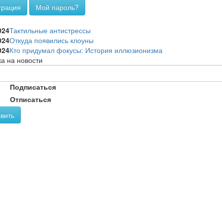
трация
Мой пароль?
и
024
Тактильные антистрессы
024
Откуда появились клоуны
024
Кто придумал фокусы: История иллюзионизма
а на новости
Подписаться
Отписаться
вить