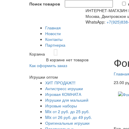
Поиск товаров
ИНТЕРНЕТ-МАГАЗИН
Москва, Дмитровское ш
WhatsApp:
+7(925)838
Главная
Новости
Контакты
Партнерка
Previous
Корзина
Фонарик
Фо
В корзине нет товаров
http://p
Как оформить заказ
Главна
Игрушки оптом
23.00 р
ХИТ ПРОДАЖ!!!
Антистресс игрушки
Игровая КОМНАТА
Игрушки для малышей
Игровые наборы
Mix от 2 руб. до 25 руб.
Mix от 26 руб. до 49 руб.
Оригинальные игрушки
Есть во
Пластиковые и