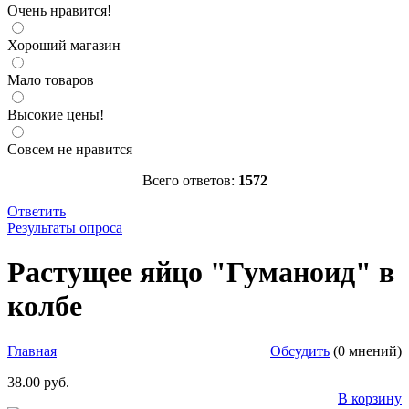
Очень нравится!
Хороший магазин
Мало товаров
Высокие цены!
Совсем не нравится
Всего ответов:
1572
Ответить
Результаты опроса
Растущее яйцо "Гуманоид" в колбе
http://parkservis.ru/data/small/85964.jpg
Растущее яйцо "Гуманоид" в
http://parkservis.ru/product_4203.html
5
1
38
USD
In stock
New
колбе
Главная
Обсудить
(0 мнений)
38.00 руб.
В корзину