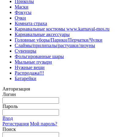
Приколы
Маски
Фокусы
Очки
Комната страха
Карнавальные костюмы www.karnaval-mos.ru
Карнавальные аксессуары
Головные уборы/Парики/Перчатки/Чулки
Слаймы/прилипалы/растушки/лизуны
Сувениры
Фольгированные шары
Мыльные пузыри
Нужные вещи
Распродажа!!!
Батарейки
Авторизация
Логин
Пароль
Вход
Регистрация
Мой пароль?
Поиск