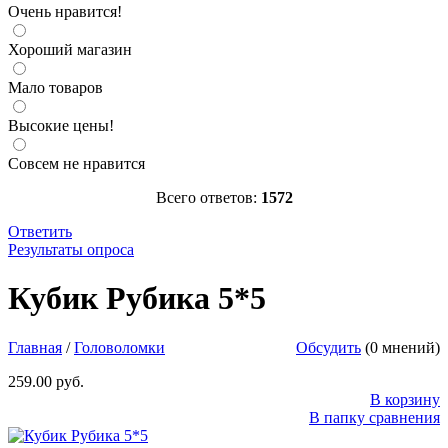
Очень нравится!
Хороший магазин
Мало товаров
Высокие цены!
Совсем не нравится
Всего ответов:
1572
Ответить
Результаты опроса
Кубик Рубика 5*5
Высота ребра 6 см.
http://parkservis.ru/data/small/88697.jpg
Кубик Рубика 5*5
http://parkservis.ru/product_4344.html
5
1
259
USD
In stock
New
Главная
/
Головоломки
Обсудить
(0 мнений)
259.00 руб.
В корзину
В папку сравнения