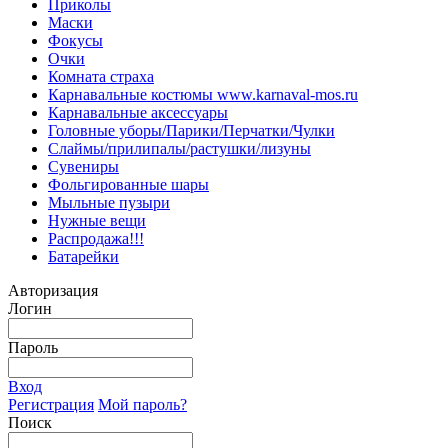
Приколы
Маски
Фокусы
Очки
Комната страха
Карнавальные костюмы www.karnaval-mos.ru
Карнавальные аксессуары
Головные уборы/Парики/Перчатки/Чулки
Слаймы/прилипалы/растушки/лизуны
Сувениры
Фольгированные шары
Мыльные пузыри
Нужные вещи
Распродажа!!!
Батарейки
Авторизация
Логин
Пароль
Вход
Регистрация
Мой пароль?
Поиск