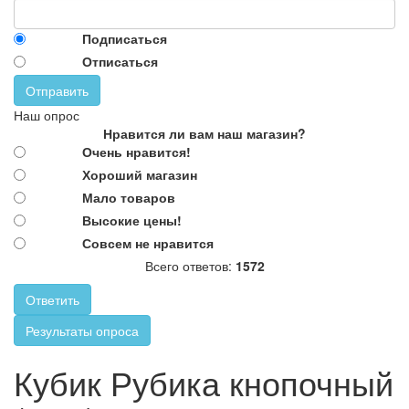
Подписаться
Отписаться
Отправить
Наш опрос
Нравится ли вам наш магазин?
Очень нравится!
Хороший магазин
Мало товаров
Высокие цены!
Совсем не нравится
Всего ответов:
1572
Ответить
Результаты опроса
Кубик Рубика кнопочный (круг)
Высота ребра 5,5 см.
Кубик Рубика кнопочный
http://parkservis.ru/data/small/89585.jpg
http://parkservis.ru/product_4347.html
5
1
133
USD
In stock
New