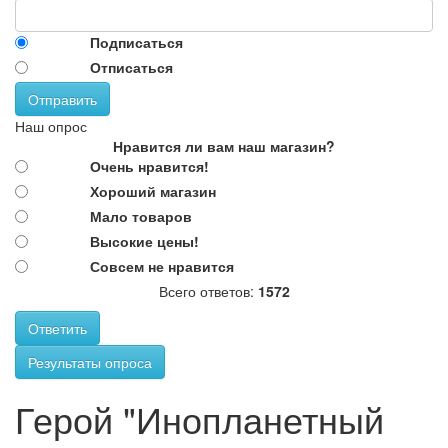
Подписаться
Отписаться
Отправить
Наш опрос
Нравится ли вам наш магазин?
Очень нравится!
Хороший магазин
Мало товаров
Высокие цены!
Совсем не нравится
Всего ответов:
1572
Ответить
Результаты опроса
Герой "Инопланетный воин"
Пластмассовая фигурка с
Герой "Инопланетный
движущимися и разборными частями тела, выполненная в
виде космического бойца. Высота героя 26см