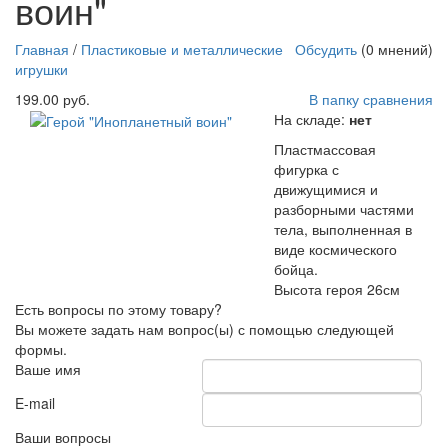
воин"
http://parkservis.ru/data/small/15420206.jpg
http://parkservis.ru/product_4623.html
5
1
199
USD
In stock
New
Главная
/
Пластиковые и металлические
Обсудить
(0 мнений)
игрушки
199.00 руб.
В папку сравнения
На складе:
нет
Пластмассовая
фигурка с
движущимися и
разборными частями
тела, выполненная в
виде космического
бойца.
Высота героя 26см
Есть вопросы по этому товару?
Вы можете задать нам вопрос(ы) с помощью следующей
формы.
Ваше имя
E-mail
Ваши вопросы