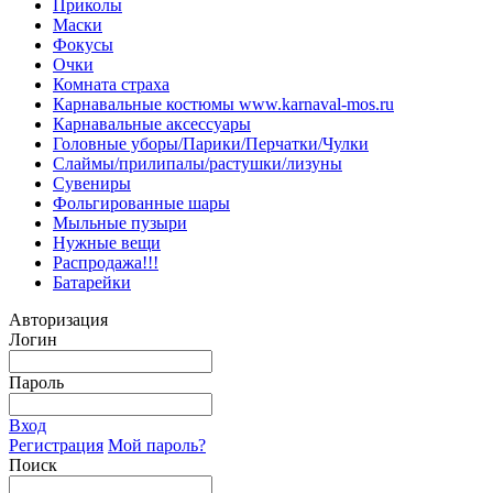
Приколы
Маски
Фокусы
Очки
Комната страха
Карнавальные костюмы www.karnaval-mos.ru
Карнавальные аксессуары
Головные уборы/Парики/Перчатки/Чулки
Слаймы/прилипалы/растушки/лизуны
Сувениры
Фольгированные шары
Мыльные пузыри
Нужные вещи
Распродажа!!!
Батарейки
Авторизация
Логин
Пароль
Вход
Регистрация
Мой пароль?
Поиск