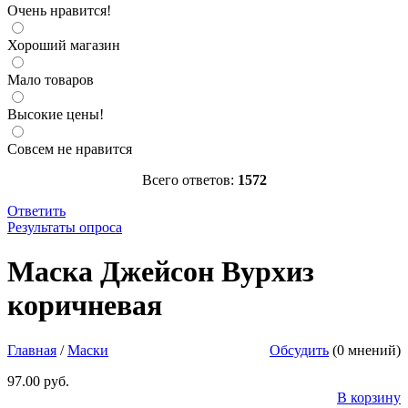
Очень нравится!
Хороший магазин
Мало товаров
Высокие цены!
Совсем не нравится
Всего ответов:
1572
Ответить
Результаты опроса
Маска Джейсон Вурхиз коричневая
http://parkservis.ru/data/small/15671684.jpg
Маска Джейсон Вурхиз
http://parkservis.ru/product_4822.html
5
1
97
USD
In stock
New
коричневая
Главная
/
Маски
Обсудить
(0 мнений)
97.00 руб.
В корзину