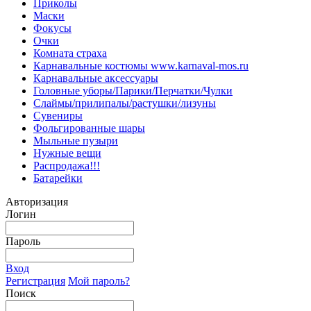
Приколы
Маски
Фокусы
Очки
Комната страха
Карнавальные костюмы www.karnaval-mos.ru
Карнавальные аксессуары
Головные уборы/Парики/Перчатки/Чулки
Слаймы/прилипалы/растушки/лизуны
Сувениры
Фольгированные шары
Мыльные пузыри
Нужные вещи
Распродажа!!!
Батарейки
Авторизация
Логин
Пароль
Вход
Регистрация
Мой пароль?
Поиск