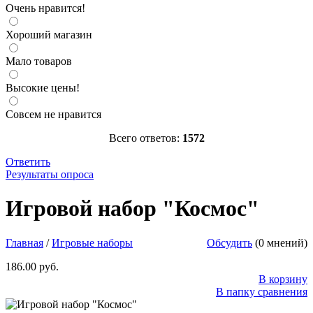
Очень нравится!
Хороший магазин
Мало товаров
Высокие цены!
Совсем не нравится
Всего ответов:
1572
Ответить
Результаты опроса
Игровой набор "Космос"
Пластиковый набор с 4 элементами:
ракета (11см); спутник (6см); луноход (8см); планетный
Игровой набор "Космос"
вездеход(6см) Размер упаковки : 18см * 5см * 17см
http://parkservis.ru/data/small/15688003.jpg
http://parkservis.ru/product_4828.html
5
1
186
USD
In stock
New
Главная
/
Игровые наборы
Обсудить
(0 мнений)
186.00 руб.
В корзину
В папку сравнения