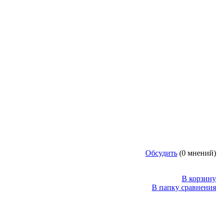
риками внутри. Прекрасный тренажер для развития мелкой
w
Обсудить
(0 мнений)
В корзину
В папку сравнения