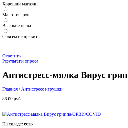
Хороший магазин
Мало товаров
Высокие цены!
Совсем не нравится
Ответить
Результаты опроса
Антистресс-мялка Вирус гриппа/ОРВИ/COVID
Очень популярн
моторики рук. Диаметр 9см
http://parkservis.ru/data/small/165027
Антистресс-мялка Вирус гр
Главная
/
Антистресс игрушки
88.00 руб.
На складе:
есть