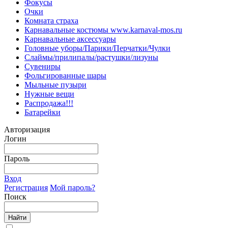
Фокусы
Очки
Комната страха
Карнавальные костюмы www.karnaval-mos.ru
Карнавальные аксессуары
Головные уборы/Парики/Перчатки/Чулки
Слаймы/прилипалы/растушки/лизуны
Сувениры
Фольгированные шары
Мыльные пузыри
Нужные вещи
Распродажа!!!
Батарейки
Авторизация
Логин
Пароль
Вход
Регистрация
Мой пароль?
Поиск