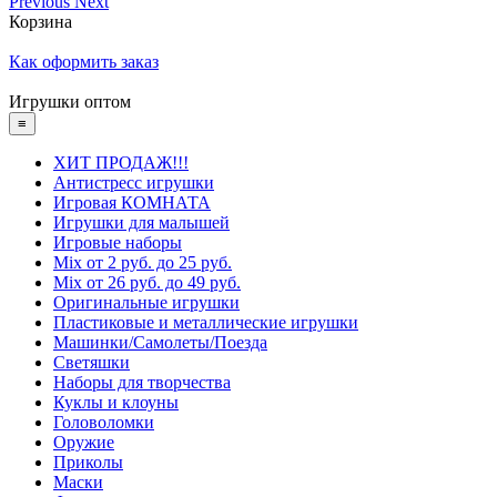
Previous
Next
Корзина
Как оформить заказ
Игрушки оптом
≡
ХИТ ПРОДАЖ!!!
Антистресс игрушки
Игровая КОМНАТА
Игрушки для малышей
Игровые наборы
Mix от 2 руб. до 25 руб.
Mix от 26 руб. до 49 руб.
Оригинальные игрушки
Пластиковые и металлические игрушки
Машинки/Самолеты/Поезда
Светяшки
Наборы для творчества
Куклы и клоуны
Головоломки
Оружие
Приколы
Маски