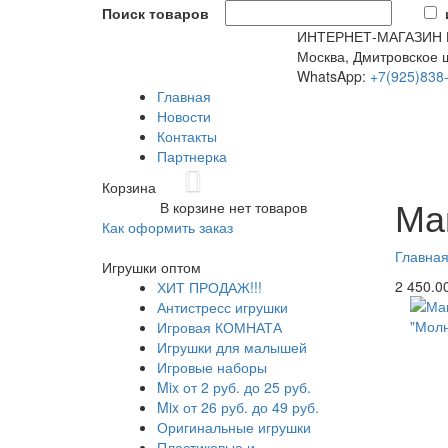
Поиск товаров
ИНТЕРНЕТ-МАГАЗИН
Москва, Дмитровское ш
WhatsApp:
+7(925)838
Главная
Новости
Контакты
Партнерка
Previous
Корзина
Магичес
Ма
В корзине нет товаров
розетку
Как оформить заказ
состоян
ГЛАВНОЕ
Главна
Игрушки оптом
шара бу
2 450.0
ХИТ ПРОДАЖ!!!
изделия
Антистресс игрушки
stock
N
Игровая КОМНАТА
Игрушки для малышей
Игровые наборы
Mix от 2 руб. до 25 руб.
Mix от 26 руб. до 49 руб.
Оригинальные игрушки
Пластиковые и