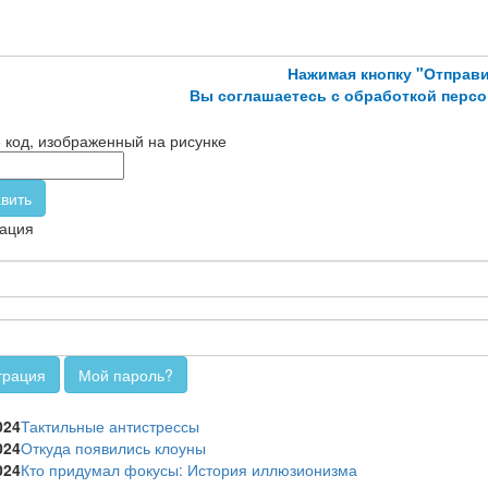
Нажимая кнопку "Отправи
Вы соглашаетесь с обработкой перс
 код, изображенный на рисунке
вить
ация
трация
Мой пароль?
и
024
Тактильные антистрессы
024
Откуда появились клоуны
024
Кто придумал фокусы: История иллюзионизма