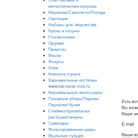
металлические игрушки
Машинки/Самолеты/Поезда
Светяшки
Наборы для творчества
Куклы и клоуны
Головоломки
Оружие
Приколы
Маски
Фокусы
Очки
Комната страха
Карнавальные костюмы
www.karnaval-mos.ru
Карнавальные аксессуары
Головные уборы/Парики/
Есть во
Перчатки/Чулки
Вы може
Слаймы/прилипалы/
Ваше и
растушки/лизуны
Сувениры
E-mail
Фольгированные шары
Ваши во
Мыльные пузыри