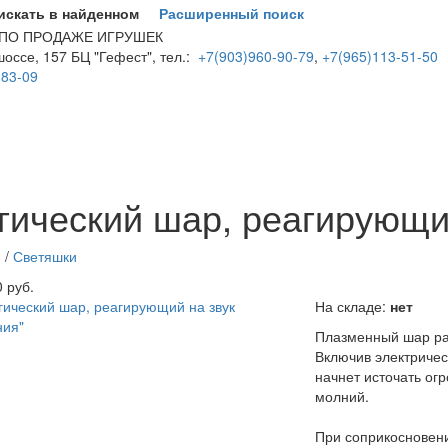
искать в найденном
Расширенный поиск
 ПО ПРОДАЖЕ ИГРУШЕК
оссе, 157 БЦ "Гефест", тел.:
+7(903)960-90-79
,
+7(965)113-51-50
-83-09
кий шар, реагирующий на звук "Молния"
Плазменный шар работает 
гический шар, реагирующи
, он тут же начнет источать огромное количество тоненьких молн
ии, огромное количество маленьких молний преобразуется в один
: В отличие от классических плазменных светильников в данной
я
/
Светяшки
ду загораться и гаснуть в такт окружающим его звукам, ритмич
0 руб.
: 17см * 17см * 26см
http://parkservis.ru/data/small/16106233.jpg
htt
На складе:
нет
ew
Плазменный шар раб
Включив электрическ
начнет источать ог
молний.
При соприкосновени