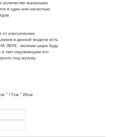
е количество маленьких
ся в один или несколько
ядов.
 от классических
ников в данной модели есть
А ЗВУК - молнии шара буду
ь в такт окружающим его
оргать под музыку.
см * 17см * 26см