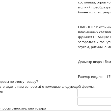
состоянии, огромно
молний преобразует
более толстых разр
ГЛАВНОЕ: В отличие
плазменных светиль
функция РЕАКЦИИ Н
загораться и гаснут
звукам, ритмично м
Диаметр шара 15см
Размер изделия: 17
просы по этому товару?
те задать нам вопрос(ы) с помощью следующей формы.
мя
просы относительно товара