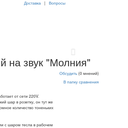
Доставка
|
Вопросы
Next
от сети 220V. Включив электрический шар в
й на звук "Молния"
ий. При соприкосновении с шаром тесла в рабочем
 или несколько более толстых разрядов.
 модели есть функция РЕАКЦИИ НА ЗВУК - молнии
Обсудить
(0 мнений)
но моргать под музыку. Диаметр шара 15см Размер
В папку сравнения
p://parkservis.ru/product_4979.html
5
1
2450
USD
In
отает от сети 220V.
ий шар в розетку, он тут же
ромное количество тоненьких
и с шаром тесла в рабочем