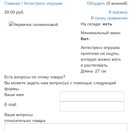
http://parkservis.ru/product_5086.html
5
1
29
USD
In stock
New
Главная
/
Антистресс игрушки
Обсудить
(0 мнений)
29.00 руб.
В корзину
В папку сравнения
На складе:
есть
Минимальный заказ:
6шт.
Антистресс-игрушка
приятная на ощупь,
которую можно мять
и растягивать.
Длина 27 см
Есть вопросы по этому товару?
Вы можете задать нам вопрос(ы) с помощью следующей
формы.
Ваше имя
E-mail
Ваши вопросы
относительно товара