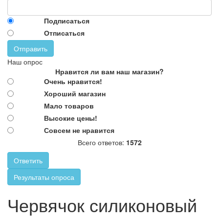
Подписаться
Отписаться
Отправить
Наш опрос
Нравится ли вам наш магазин?
Очень нравится!
Хороший магазин
Мало товаров
Высокие цены!
Совсем не нравится
Всего ответов:
1572
Ответить
Результаты опроса
Червячок силиконовый
Антистресс-игрушка приятная на
Червячок силиконовый
ощупь, которую можно мять и растягивать. Длина 27 см
http://parkservis.ru/data/small/16338574.jpg