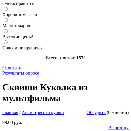
Очень нравится!
Хороший магазин
Мало товаров
Высокие цены!
Совсем не нравится
Всего ответов:
1572
Ответить
Результаты опроса
Сквиши Куколка из мультфильма
Игрушка-мялка в виде
куколки. Очень реалистичный антистресс, который развивает
Сквиши Куколка из
моторику рук и расслабляет. Размер: 12см * 7см
http://parkservis.ru/data/small/16965184.jpg
мультфильма
http://parkservis.ru/product_5481.html
5
1
98
USD
In stock
New
Главная
/
Антистресс игрушки
Обсудить
(0 мнений)
98.00 руб.
В корзину