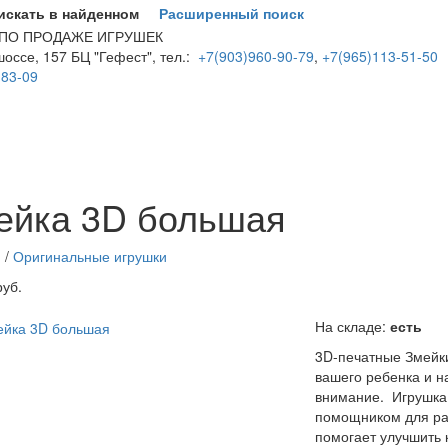
искать в найденном
Расширенный поиск
 ПО ПРОДАЖЕ ИГРУШЕК
оссе, 157 БЦ "Гефест", тел.:
+7(903)960-90-79
,
+7(965)113-51-50
-83-09
 3D большая
3D-печатные Змейки станут постоянным другом вашего
ейка 3D большая
 является отличным помощником для развития ребенка. Она помог
о важно для детей младшего возраста. Дети могут часами наблюда
иятно сказывается на их развитии и обучении. Привлекательность 
я
/
Оригинальные игрушки
ично снимает стресс и помогает расслабиться после тяжелого рабо
руб.
деталь и ощущать легкое сопротивление и плавное движение - у
ttp://parkservis.ru/data/small/17409286.jpg
http://parkservis.ru/product
На складе:
есть
3D-печатные Змейк
вашего ребенка и н
внимание. Игрушка
помощником для ра
помогает улучшить