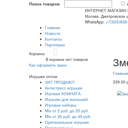
Поиск товаров
ИНТЕРНЕТ-МАГАЗИН
Москва, Дмитровское ш
WhatsApp:
+7(925)838
Главная
Новости
Контакты
Партнерка
Previous
Корзина
Змейка
Зм
В корзине нет товаров
Игрушка
Как оформить заказ
особенн
благопр
Главна
Игрушки оптом
она отл
339.00 
ХИТ ПРОДАЖ!!!
каждую 
Антистресс игрушки
60 см
h
Игровая КОМНАТА
Игрушки для малышей
Игровые наборы
Mix от 2 руб. до 25 руб.
Mix от 26 руб. до 49 руб.
Оригинальные игрушки
Пластиковые и