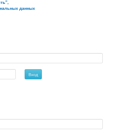
ть",
ональных данных
Вход