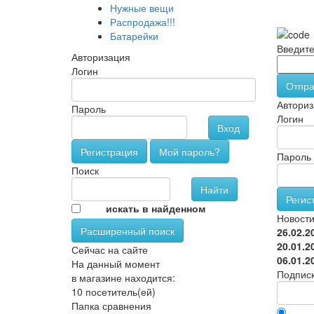
Нужные вещи
Распродажа!!!
Батарейки
Введите
Авторизация
Логин
Отпра
Авториз
Пароль
Логин
Вход
Регистрация
Мой пароль?
Пароль
Поиск
Регис
искать в найденном
Новост
Расширенный поиск
26.02.2
20.01.2
Сейчас на сайте
06.01.2
На данный момент
Подписк
в магазине находится:
10 посетитель(ей)
Папка сравнения