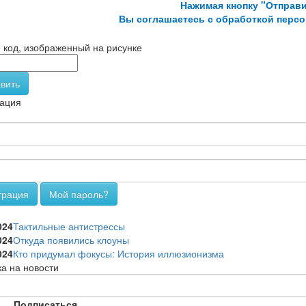
Нажимая кнопку "Отправи
Вы соглашаетесь с обработкой перс
 код, изображенный на рисунке
вить
ация
трация
Мой пароль?
и
024
Тактильные антистрессы
024
Откуда появились клоуны
024
Кто придумал фокусы: История иллюзионизма
а на новости
Подписаться