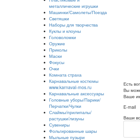
металлические игрушки
Машинки/Самолеты/Поезда
Светяшки
Наборы для творчества
Куклы и клоуны
Головоломки
Оружие
Приколы
Маски
Фокусы
Очки
Комната страха
Карнавальные костюмы
Есть во
www.karnaval-mos.ru
Вы може
Карнавальные аксессуары
Ваше и
Головные уборы/Парики/
Перчатки/Чулки
E-mail
Слаймы/прилипалы/
Ваши во
растушки/лизуны
Сувениры
Фольгированные шары
Мыльные пузыри