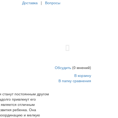
Доставка
|
Вопросы
Next
 ребенка и надолго привлекут его внимание.
ает улучшить координацию и мелкую моторику, что
ть за движениями фигурки и управлять ими, что
этой игрушки не уменьшается и для взрослых, ведь
Обсудить
(0 мнений)
чего дня. Представьте, как приятно нажимать на
В корзину
влекательно и успокаивающе одновременно. Длина
В папку сравнения
_5673.html
5
1
339
USD
In stock
New
и станут постоянным другом
адолго привлекут его
 является отличным
звития ребенка. Она
 координацию и мелкую