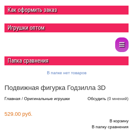
Как оформить заказ
Игрушки оптом
≡
Папка сравнения
В папке нет товаров
Подвижная фигурка Годзилла 3D
Подвижная фигурка Годзилла 3D
Миниатюрная модель
фигурки Годзилла напечатана на 3D принтере из
Главная
/
Оригинальные игрушки
Обсудить
(0 мнений)
экологичного, полностью безопасного пластика. Специальная
конструкция позволяет игрушке изгибаться во всех
направлениях. Движение частей учит чувствовать лучше
529.00 руб.
баланс вещей — это полезно для развития моторики у
В корзину
ребенка любого возраста.
В папку сравнения
http://parkservis.ru/data/small/17409307.jpg