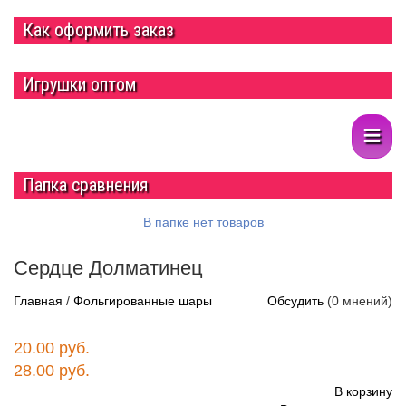
Как оформить заказ
Игрушки оптом
≡
Папка сравнения
В папке нет товаров
Сердце Долматинец
Сердце Долматинец
18"/46 см
http://parkservis.ru/data/small/29598.jpg
Главная
/
Фольгированные шары
Обсудить
(0 мнений)
http://parkservis.ru/product_870.html
5
1
20
USD
In stock
New
20.00 руб.
28.00 руб.
В корзину